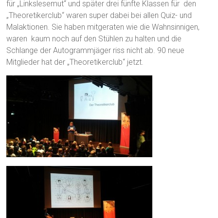
für „Linkslesemut“ und später drei fünfte Klassen für den
„Theoretikerclub“ waren super dabei bei allen Quiz- und
Malaktionen. Sie haben mitgeraten wie die Wahnsinnigen,
waren kaum noch auf den Stühlen zu halten und die
Schlange der Autogrammjäger riss nicht ab. 90 neue
Mitglieder hat der „Theoretikerclub“ jetzt.