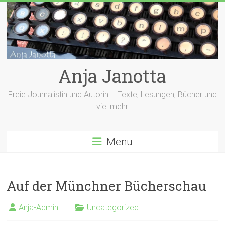
Zum
Inhalt
springen
Anja Janotta
Freie Journalistin und Autorin – Texte, Lesungen, Bücher und
viel mehr
Menü
Auf der Münchner Bücherschau
Anja-Admin
Uncategorized