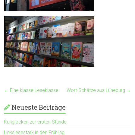
←
Eine klasse Leseklasse
Wort-Schätze aus Lüneburg
→
Neueste Beiträge
Kuhglocken zur ersten Stunde
Linkslesestark in den Frühling