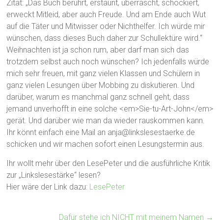
Zitat: „Das Buch berührt, erstaunt, überrascht, schockiert,
erweckt Mitleid, aber auch Freude. Und am Ende auch Wut
auf die Täter und Mitwisser oder Nichthelfer. Ich würde mir
wünschen, dass dieses Buch daher zur Schullektüre wird.“
Weihnachten ist ja schon rum, aber darf man sich das
trotzdem selbst auch noch wünschen? Ich jedenfalls würde
mich sehr freuen, mit ganz vielen Klassen und Schülern in
ganz vielen Lesungen über Mobbing zu diskutieren. Und
darüber, warum es manchmal ganz schnell geht, dass
jemand unverhofft in eine solche <em>Sie-tu-Art-John</em>
gerät. Und darüber wie man da wieder rauskommen kann.
Ihr könnt einfach eine Mail an anja@linkslesestaerke.de
schicken und wir machen sofort einen Lesungstermin aus.
Ihr wollt mehr über den LesePeter und die ausführliche Kritik
zur „Linkslesestärke“ lesen?
Hier wäre der Link dazu:
LesePeter
Dafür stehe ich NICHT mit meinem Namen
→