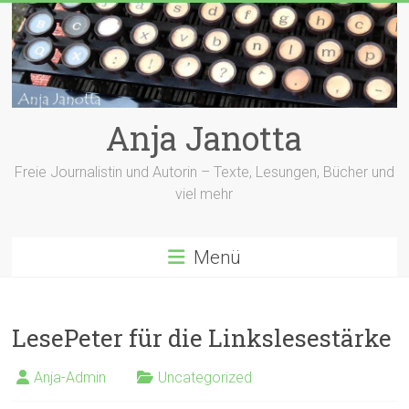
Zum
Inhalt
springen
Anja Janotta
Freie Journalistin und Autorin – Texte, Lesungen, Bücher und
viel mehr
Menü
LesePeter für die Linkslesestärke
Anja-Admin
Uncategorized