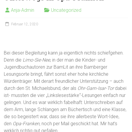
Anja-Admin
Uncategorized
Februar 12, 2020
Bei dieser Begleitung kann ja eigentlich nichts schiefgehen.
Denn die
Limo-Sie-Nee
, in der man die Kinder- und
Jugendbuchautoren zur BamLit an ihre Bamberger
Lesungsorte bringt, fährt sonst eher hohe kirchliche
Würdenträger. Mit derart freundlicher Unterstützung – auch
durch den St. Michaelsbund, der als
Ohr-Garn-Isar-Tor
dabei
ist- mussten die vier „Linkslesestärke“-Lesungen einfach nur
gelingen. Und es war wirklich fabelhaft: Unterschreiben auf
dem Arm, lange Schlangen am Büchertisch und eine Klasse,
die so begeistert war, dass sie ihre allerbeste Wort-Idee,
den
Opa-Franken,
noch per Mail geschickt hat. Mir hat’s
wirklich richtig gut gefallen.