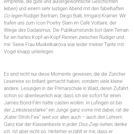
empfehle, die gute und außergewöhnliche Geschichten
lieben) und einem sehr lustigen Abend mit den fabelhaften
Co-legen
Rüdiger Bertram, Diego Balli, Irmgard Kramer. Wir
trafen uns zum Icon Poetry Slam im Café Voltaire, der
Wiege des Dadaismus. Die Publikumsrunde bot dann Terrain
für ein hartes Kopf-an-Kopf-Rennen zwischen Rüdiger und
mir. Seine Frau Muskelkakova war leider meiner Tante mit
Vogel knapp unterlegen.
Es sind nicht nur diese Momente gewesen, die die Züricher
Lesereise so brillant gemacht haben, sondern viele kleine
andere. Lesungen in der Primarschule in Wald, deren Zufahrt
schon so abenteuerlich war, dass ich sie sofort für einen
James-Bond-Film hätte casten wollen. In Lufingen ist bei
der „Linkslesestärke“ ein Junge ganz vorne mit dabei, rät die
„Kater-Stroh-Fee“ weit vor allen auch – auch den Lehrern.
Ganz klar der Klassenbeste in jeder
Diss-Ziep-liehen
, denke
ich. Ist aber nicht so. Hinterher erzählt er mir, dass er