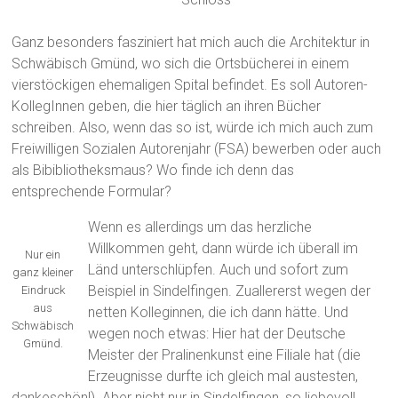
Ganz besonders fasziniert hat mich auch die Architektur in
Schwäbisch Gmünd, wo sich die Ortsbücherei in einem
vierstöckigen ehemaligen Spital befindet. Es soll Autoren-
KollegInnen geben, die hier täglich an ihren Bücher
schreiben. Also, wenn das so ist, würde ich mich auch zum
Freiwilligen Sozialen Autorenjahr (FSA) bewerben oder auch
als Bibibliotheksmaus? Wo finde ich denn das
entsprechende Formular?
Wenn es allerdings um das herzliche
Willkommen geht, dann würde ich überall im
Nur ein
Länd unterschlüpfen. Auch und sofort zum
ganz kleiner
Beispiel in Sindelfingen. Zuallererst wegen der
Eindruck
aus
netten Kolleginnen, die ich dann hätte. Und
Schwäbisch
wegen noch etwas: Hier hat der Deutsche
Gmünd.
Meister der Pralinenkunst eine Filiale hat (die
Erzeugnisse durfte ich gleich mal austesten,
dankeschön!). Aber nicht nur in Sindelfingen, so liebevoll,