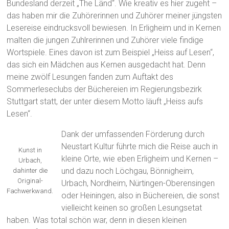
Bundesland derzeit „The Länd“. Wie kreativ es hier zugeht –
das haben mir die Zuhörerinnen und Zuhörer meiner jüngsten
Lesereise eindrucksvoll bewiesen. In Erligheim und in Kernen
malten die jungen Zuhlrerinnen und Zuhörer viele findige
Wortspiele. Eines davon ist zum Beispiel „Heiss auf Lesen“,
das sich ein Mädchen aus Kernen ausgedacht hat. Denn
meine zwölf Lesungen fanden zum Auftakt des
Sommerleseclubs der Büchereien im Regierungsbezirk
Stuttgart statt, der unter diesem Motto läuft „Heiss aufs
Lesen“.
Dank der umfassenden Förderung durch
Neustart Kultur führte mich die Reise auch in
Kunst in
kleine Orte, wie eben Erligheim und Kernen –
Urbach,
und dazu noch Löchgau, Bönnigheim,
dahinter die
Original-
Urbach, Nordheim, Nürtingen-Oberensingen
Fachwerkwand.
oder Heiningen, also in Büchereien, die sonst
vielleicht keinen so großen Lesungsetat
haben. Was total schön war, denn in diesen kleinen