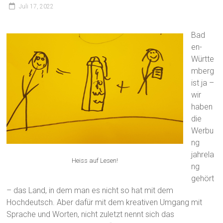
Juli 17, 2022
Bad
en-
Württe
mberg
ist ja –
wir
haben
die
Werbu
ng
jahrela
Heiss auf Lesen!
ng
gehört
– das Land, in dem man es nicht so hat mit dem
Hochdeutsch. Aber dafür mit dem kreativen Umgang mit
Sprache und Worten, nicht zuletzt nennt sich das