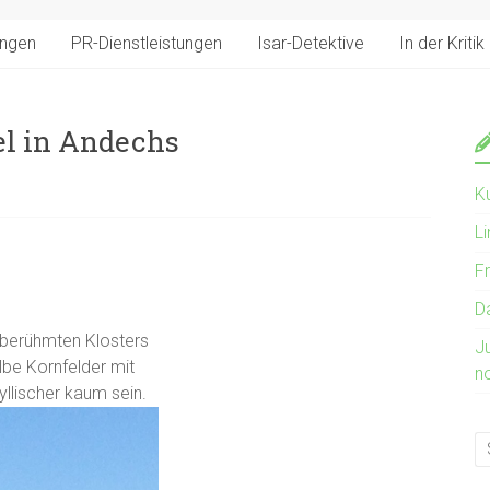
ungen
PR-Dienstleistungen
Isar-Detektive
In der Kritik
l in Andechs
K
Li
Fr
D
 berühmten Klosters
J
lbe Kornfelder mit
n
llischer kaum sein.