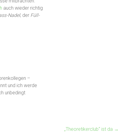
usse mitbrachten.
h
auch wieder richtig
ss-Nadel
, der
Füll-
torenkollegen –
nnt und ich werde
ch unbedingt
„Theoretikerclub“ ist da
→