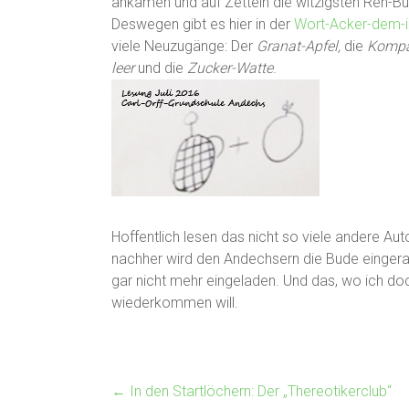
ankamen und auf Zetteln die witzigsten Reh-B
Deswegen gibt es hier in der
Wort-Acker-dem-i
viele Neuzugänge: Der
Granat-Apfel,
die
Kompa
leer
und die
Zucker-Watte
.
Hoffentlich lesen das nicht so viele andere Au
nachher wird den Andechsern die Bude eingera
gar nicht mehr eingeladen. Und das, wo ich do
wiederkommen will.
←
In den Startlöchern: Der „Thereotikerclub“