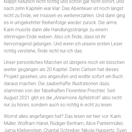
klappt natürlich nicht richtig und schon gar nicht sofort, und
nach zehn Kapiteln war klar: Das Abenteuer ist noch längst
nicht zu Ende, wir müssen es weitererzählen. Und dann ging
es in umgekehrter Reihenfolge wieder zurück. Die arme
Karin musste dann alle Handlungsstränge zu einem
stimmigen Ende weben. Also ich finde, dass ist ihr
hervorragend gelungen. Und wenn ich unsere ersten Leser
richtig verstehe, finde nicht nur ich das.
Unser persönliches Märchen ist übrigens noch ein bisschen
weiter gegangen als 20 Kapitel. Denn Carlsen hat dieses
Projekt gesehen, uns angerufen und wollte sofort ein Buch
daraus machen. Die zauberhafte Illustrationen dazu
stammen von der fabelhaften Florentine Prechtel. Seit
August 2021 gibt es die „Annemone Apfelstroh“ also nicht
nur zu hören, sondern auch so richtig in echt zu lesen.
Womit alles angefangen hat? Das lesen wir hier vor: Karin
Müller, Wolfram Hänel, Rüdiger Bertram, Alice Pantermüller,
Juma Kliebenstein, Chantal Schreiber, Nikola Huppertz, Sven