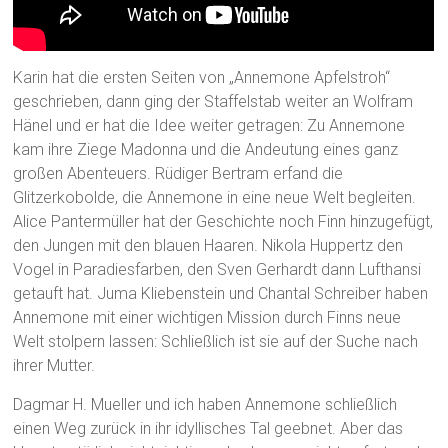
Karin hat die ersten Seiten von „Annemone Apfelstroh“
geschrieben, dann ging der Staffelstab weiter an Wolfram
Hänel und er hat die Idee weiter getragen: Zu Annemone
kam ihre Ziege Madonna und die Andeutung eines ganz
großen Abenteuers. Rüdiger Bertram erfand die
Glitzerkobolde, die Annemone in eine neue Welt begleiten.
Alice Pantermüller hat der Geschichte noch Finn hinzugefügt,
den Jungen mit den blauen Haaren. Nikola Huppertz den
Vogel in Paradiesfarben, den Sven Gerhardt dann Lufthansi
getauft hat. Juma Kliebenstein und Chantal Schreiber haben
Annemone mit einer wichtigen Mission durch Finns neue
Welt stolpern lassen: Schließlich ist sie auf der Suche nach
ihrer Mutter.
Dagmar H. Mueller und ich haben Annemone schließlich
einen Weg zurück in ihr idyllisches Tal geebnet. Aber das