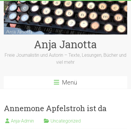
Zum
Inhalt
springen
Anja Janotta
Freie Journalistin und Autorin – Texte, Lesungen, Bücher und
viel mehr
Menü
Annemone Apfelstroh ist da
Anja-Admin
Uncategorized